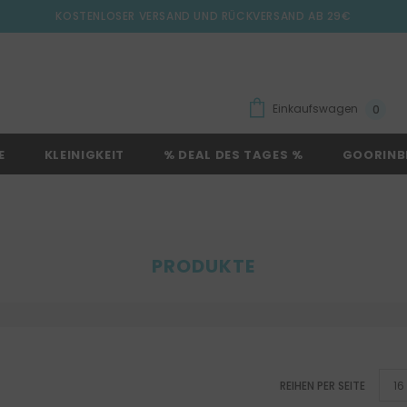
KOSTENLOSER VERSAND UND RÜCKVERSAND AB 29€
Einkaufswagen
0
E
KLEINIGKEIT
% DEAL DES TAGES %
GOORINB
PRODUKTE
REIHEN PER SEITE
16