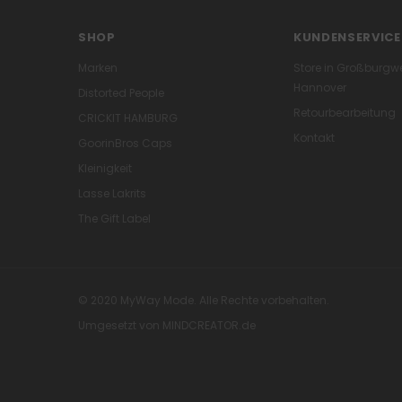
SHOP
KUNDENSERVICE
Marken
Store in Großburgw
Hannover
Distorted People
Retourbearbeitung
CRICKIT HAMBURG
Kontakt
GoorinBros Caps
Kleinigkeit
Lasse Lakrits
The Gift Label
© 2020 MyWay Mode. Alle Rechte vorbehalten.
Umgesetzt von
MINDCREATOR.de