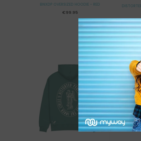
BNXDP OVERSIZED HOODIE - RED
DISTORTED
€99.95
Ausverkauft