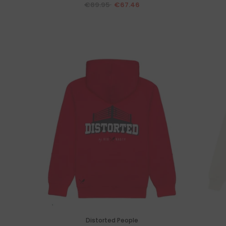
€89.95
€67.46
Distorted People