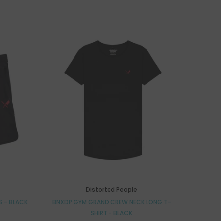
Distorted People
S - BLACK
BNXDP GYM GRAND CREW NECK LONG T-
SHIRT - BLACK