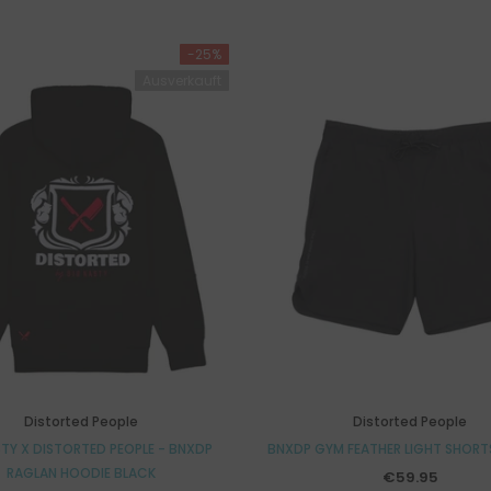
-25%
Ausverkauft
Distorted People
Distorted People
STY X DISTORTED PEOPLE - BNXDP
BNXDP GYM FEATHER LIGHT SHORT
RAGLAN HOODIE BLACK
€59.95