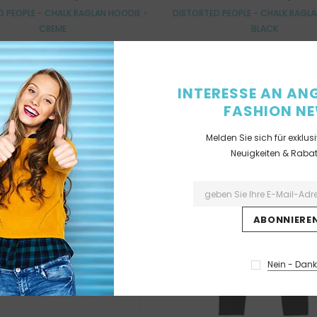
 PEOPLE - CHALK RAGLAN HOODIE -
DISTORTED PEOPLE - CHALK RAGL
CREME
BLACK
€99.95
€99.95
INTERESSE AN AN
FASHION N
Ausverkauft
Melden Sie sich für exklus
Neuigkeiten & Rabat
Nein - Dan