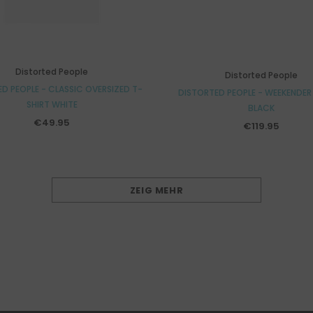
Distorted People
Distorted People
D PEOPLE - CLASSIC OVERSIZED T-
DISTORTED PEOPLE - WEEKENDER 
SHIRT WHITE
BLACK
€49.95
€119.95
ZEIG MEHR