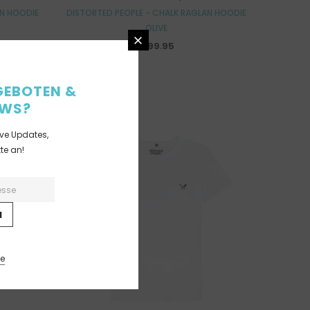
AN HOODIE
DISTORTED PEOPLE - CHALK RAGLAN HOODIE
OLIVE
€99.95
GEBOTEN &
EWS?
ive Updates,
te an!
ke