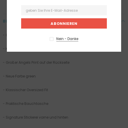
BESCHREIBUNG
-
Chronicles Collection
Nein - Danke
- Klassischer Oversized Hoodie aus weichem Sweatmaterial
- Großer Angels Print auf der Rückseite
- Neue Farbe green
- Klassischer Oversized Fit
- Praktische Bauchtasche
- Signature Stickerei vorne und hinten